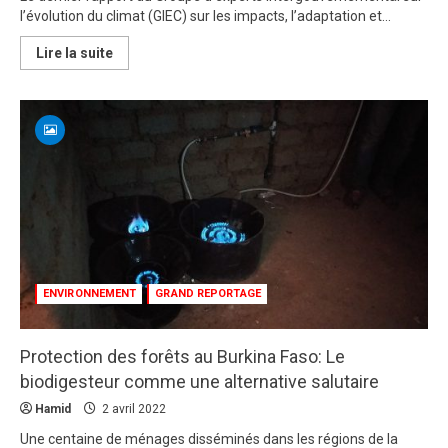
l’évolution du climat (GIEC) sur les impacts, l’adaptation et...
En
Lire la suite
savoir
plus
sur
Rapport
du
GIEC
2022
:
«
Nous
devons
agir
maintenant
et
nous
adapter
»,
ENVIRONNEMENT
GRAND REPORTAGE
dixit
Dr
Christopher
Trisos.
Protection des forêts au Burkina Faso: Le
biodigesteur comme une alternative salutaire
Hamid
2 avril 2022
Une centaine de ménages disséminés dans les régions de la