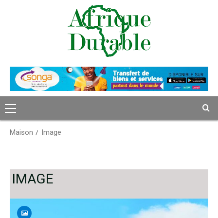
Passer
au
contenu
Menu
principal
Maison
Image
IMAGE