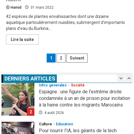
Hamid
31 mars 2022
Droit humain
Eau et assainissement
Environnement
International
ODD
42 espèces de plantes envahissantes dont une dizaine
El Niño : le monde est entré « en terrain
aquatique particulièrement nuisibles, submergent d’importants
inconnu »
plans d’eau du Burkina....
5
1 août 2026
En
Lire la suite
savoir
Infos génerales
International
Sécurité
plus
sur
81 ans après Hiroshima, l’ONU sonne
Pagination
Plantes
1
2
Suivant
l’alarme : le spectre d’une guerre nucléaire
aquatiques
envahissantes
des
refait surface
sur
les
1
7 août 2026
publications
ressources
DERNIERS ARTICLES
en
eau
Infos génerales
Société
du
Espagne : une figure de l’extrême droite
Burkina:
condamnée à un an de prison pour incitation
Ces
barrages
à la haine contre les migrants Marocains
qui
se
2
4 août 2026
noient
Culture
Education
Pour nourrir l’IA, les géants de la tech