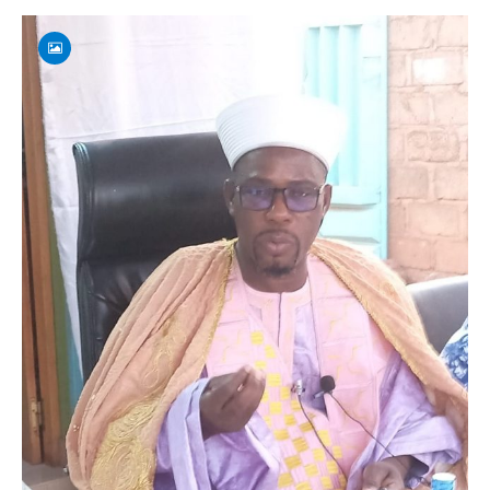
sur
CONTROLE
DES
PRIX
DES
PRODUITS
DE
GRANDE
CONSOMMATION
:
111
TONNES
DE
CEREALES
ET
22950
PAGNES
FASO
DAN
FANI
SAISIS
ENTRE
JANVIER
ET
AVRIL
2022