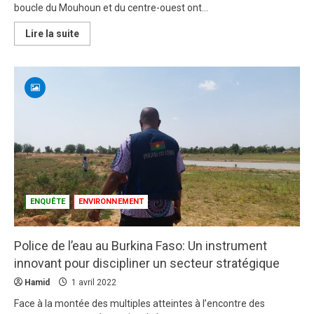
boucle du Mouhoun et du centre-ouest ont...
En
Lire la suite
savoir
plus
sur
Protection
des
forêts
au
Burkina
Faso:
Le
biodigesteur
comme
une
alternative
salutaire
ENQUÊTE
ENVIRONNEMENT
Police de l’eau au Burkina Faso: Un instrument
innovant pour discipliner un secteur stratégique
Hamid
1 avril 2022
Face à la montée des multiples atteintes à l’encontre des