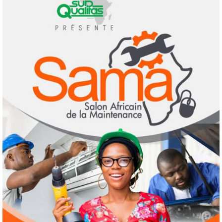
7 août 2026
Infos génerales
Société
Espagne : une figure de l’extrême droite
condamnée à un an de prison pour incitation
à la haine contre les migrants Marocains
2
4 août 2026
Culture
Education
Pour nourrir l’IA, les géants de la tech
achètent des millions de livres… avant de
les détruire
3
3 août 2026
Agenda 2063
ODD
Santé
Au Soudan, des mères marchent des
kilomètres pour sauver leurs enfants de la
malnutrition
4
1 août 2026