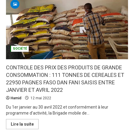
climatique:
Oxfam
appelle
à
un
financement
conséquent
SOCIÉTÉ
CONTROLE DES PRIX DES PRODUITS DE GRANDE
CONSOMMATION : 111 TONNES DE CEREALES ET
22950 PAGNES FASO DAN FANI SAISIS ENTRE
JANVIER ET AVRIL 2022
Hamid
12 mai 2022
Du 1er janvier au 30 avril 2022 et conformément à leur
programme d’activité, la Brigade mobile de...
En
Lire la suite
savoir
plus