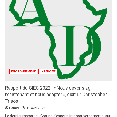
Cheikh
de
Kontele
Nouroullah
de
Tema-
Bokin
soutient
les
groupes
vulnérables
ENVIRONNEMENT
INTERVIEW
Rapport du GIEC 2022 : « Nous devons agir
maintenant et nous adapter », dixit Dr Christopher
Trisos.
Hamid
19 avril 2022
Le dernier rapport du Groupe d’experts intergouvernemental sur