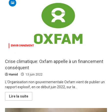
contre
le
terrorisme:
Le
trafic
de
drogue
en
ligne
de
mire
!
ENVIRONNEMENT
Crise climatique: Oxfam appelle à un financement
conséquent
Hamid
13 juin 2022
L’Organisation non gouvernementale Oxfam vient de publier un
rapport explosif, en ce début juin 2022, sur la...
En
Lire la suite
savoir
plus
sur
Crise