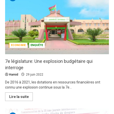
ECONOMIE
ENQUÊTE
7e législature: Une explosion budgétaire qui
interroge
Hamid
29 juin 2022
De 2016 à 2021, les dotations en ressources financières ont
connu une explosion continue sous la 7e...
En
Lire la suite
savoir
plus
sur
7e