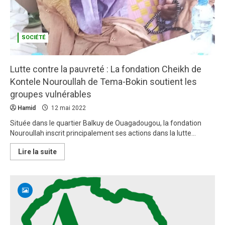
SOCIÉTÉ
Lutte contre la pauvreté : La fondation Cheikh de
Kontele Nouroullah de Tema-Bokin soutient les
groupes vulnérables
Hamid
12 mai 2022
Située dans le quartier Balkuy de Ouagadougou, la fondation
Nouroullah inscrit principalement ses actions dans la lutte...
En
Lire la suite
savoir
plus
sur
Lutte
contre
la
pauvreté
:
La
fondation