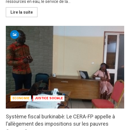
ressources en eau, le service de la...
En
Lire la suite
savoir
plus
sur
Police
de
l’eau
au
Burkina
Faso:
Un
instrument
innovant
pour
discipliner
un
secteur
stratégique
ECONOMIE
JUSTICE SOCIALE
Système fiscal burkinabè: Le CERA-FP appelle à
l’allègement des impositions sur les pauvres