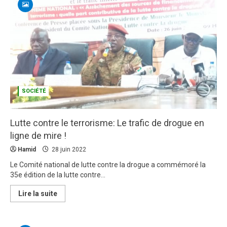
législature:
Une
explosion
budgétaire
qui
interroge
SOCIÉTÉ
Lutte contre le terrorisme: Le trafic de drogue en
ligne de mire !
Hamid
28 juin 2022
Le Comité national de lutte contre la drogue a commémoré la
35e édition de la lutte contre...
En
Lire la suite
savoir
plus
sur
Lutte