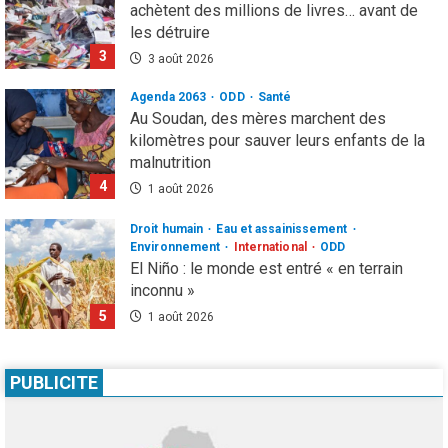
achètent des millions de livres… avant de
les détruire
3
3 août 2026
Agenda 2063
ODD
Santé
Au Soudan, des mères marchent des
kilomètres pour sauver leurs enfants de la
malnutrition
4
1 août 2026
Droit humain
Eau et assainissement
Environnement
International
ODD
El Niño : le monde est entré « en terrain
inconnu »
5
1 août 2026
Infos génerales
International
Sécurité
81 ans après Hiroshima, l’ONU sonne
PUBLICITE
l’alarme : le spectre d’une guerre nucléaire
refait surface
1