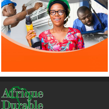
Droit humain
Eau et assainissement
Environnement
International
ODD
El Niño : le monde est entré « en terrain
inconnu »
4
1 août 2026