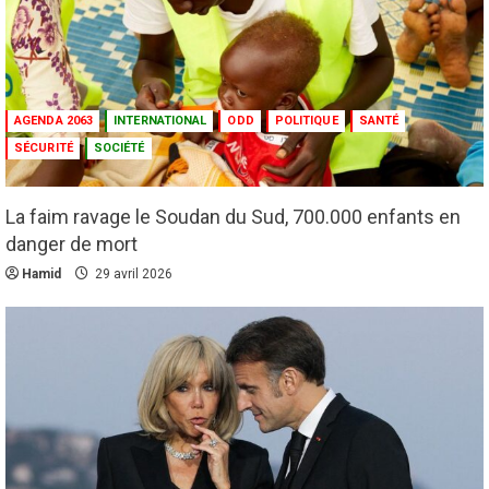
AGENDA 2063
INTERNATIONAL
ODD
POLITIQUE
SANTÉ
SÉCURITÉ
SOCIÉTÉ
La faim ravage le Soudan du Sud, 700.000 enfants en
danger de mort
Hamid
29 avril 2026
Infos génerales
Société
Espagne : une figure de l’extrême droite
condamnée à un an de prison pour incitation
à la haine contre les migrants Marocains