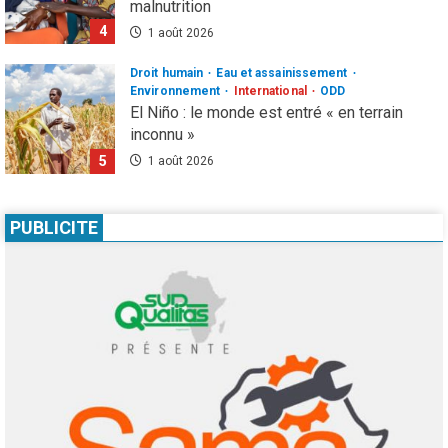
malnutrition
4
1 août 2026
Droit humain
Eau et assainissement
Environnement
International
ODD
El Niño : le monde est entré « en terrain
inconnu »
5
1 août 2026
Infos génerales
International
Sécurité
81 ans après Hiroshima, l’ONU sonne
PUBLICITE
l’alarme : le spectre d’une guerre nucléaire
refait surface
1
7 août 2026
Infos génerales
Société
Espagne : une figure de l’extrême droite
condamnée à un an de prison pour incitation
à la haine contre les migrants Marocains
2
4 août 2026