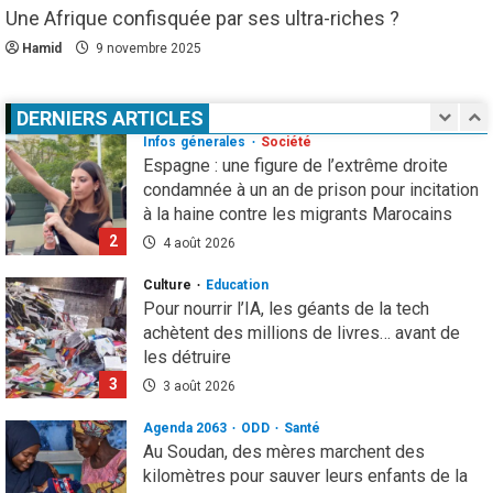
Une Afrique confisquée par ses ultra-riches ?
81 ans après Hiroshima, l’ONU sonne
l’alarme : le spectre d’une guerre nucléaire
Hamid
9 novembre 2025
refait surface
1
7 août 2026
DERNIERS ARTICLES
Infos génerales
Société
Espagne : une figure de l’extrême droite
condamnée à un an de prison pour incitation
à la haine contre les migrants Marocains
2
4 août 2026
Culture
Education
Pour nourrir l’IA, les géants de la tech
achètent des millions de livres… avant de
les détruire
3
3 août 2026
Agenda 2063
ODD
Santé
Au Soudan, des mères marchent des
kilomètres pour sauver leurs enfants de la