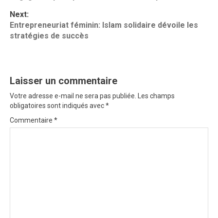
s
t
Next:
Entrepreneuriat féminin: Islam solidaire dévoile les
n
stratégies de succès
a
v
i
Laisser un commentaire
g
Votre adresse e-mail ne sera pas publiée.
Les champs
obligatoires sont indiqués avec
*
a
Commentaire
*
t
i
o
n