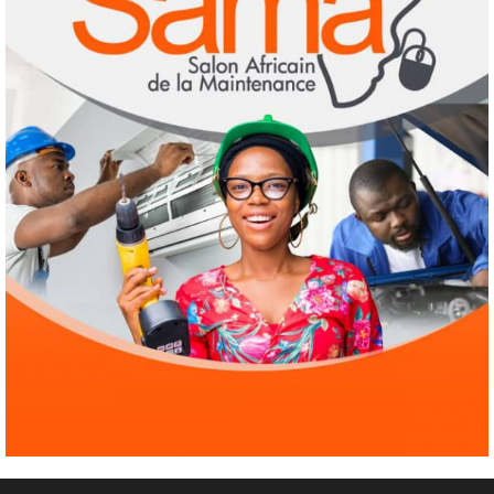
Culture
Education
Pour nourrir l’IA, les géants de la tech
achètent des millions de livres… avant de
les détruire
3
3 août 2026
Agenda 2063
ODD
Santé
Au Soudan, des mères marchent des
kilomètres pour sauver leurs enfants de la
malnutrition
4
1 août 2026