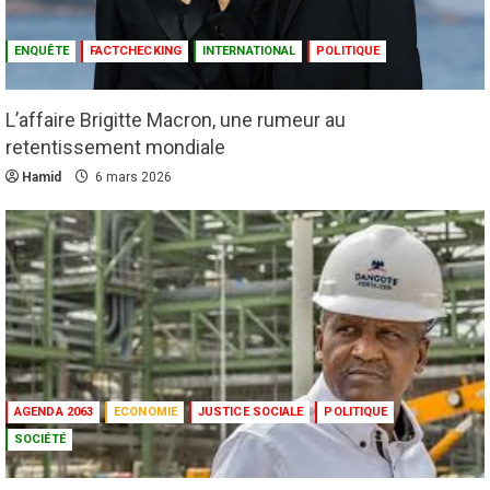
2
4 août 2026
ENQUÊTE
FACTCHECKING
INTERNATIONAL
POLITIQUE
Culture
Education
Pour nourrir l’IA, les géants de la tech
achètent des millions de livres… avant de
L’affaire Brigitte Macron, une rumeur au
les détruire
retentissement mondiale
3
3 août 2026
Hamid
6 mars 2026
Agenda 2063
ODD
Santé
Au Soudan, des mères marchent des
kilomètres pour sauver leurs enfants de la
malnutrition
4
1 août 2026
Droit humain
Eau et assainissement
Environnement
International
ODD
El Niño : le monde est entré « en terrain
AGENDA 2063
ECONOMIE
JUSTICE SOCIALE
POLITIQUE
inconnu »
SOCIÉTÉ
5
1 août 2026
Infos génerales
International
Sécurité