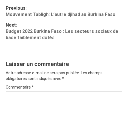
P
Previous:
o
Mouvement Tabligh: L’autre djihad au Burkina Faso
s
Next:
t
Budget 2022 Burkina Faso : Les secteurs sociaux de
base faiblement dotés
n
a
v
Laisser un commentaire
i
Votre adresse e-mail ne sera pas publiée.
Les champs
g
obligatoires sont indiqués avec
*
Commentaire
*
a
t
i
o
n