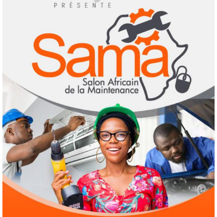
Au Soudan, des mères marchent des
kilomètres pour sauver leurs enfants de la
malnutrition
3
1 août 2026
Droit humain
Eau et assainissement
Environnement
International
ODD
El Niño : le monde est entré « en terrain
inconnu »
4
1 août 2026