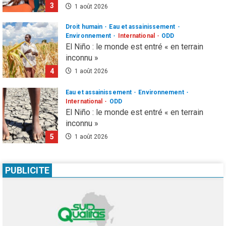
4
1 août 2026
Eau et assainissement
Environnement
International
ODD
El Niño : le monde est entré « en terrain
inconnu »
5
1 août 2026
Infos génerales
Société
Espagne : une figure de l’extrême droite
condamnée à un an de prison pour incitation
à la haine contre les migrants Marocains
1
4 août 2026
Culture
Education
Pour nourrir l’IA, les géants de la tech
PUBLICITE
achètent des millions de livres… avant de
les détruire
2
3 août 2026
Agenda 2063
ODD
Santé