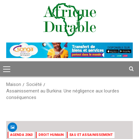
Passer
au
contenu
Menu
principal
Maison
Société
Assainissement au Burkina: Une négligence aux lourdes
conséquences
AGENDA 2063
DROIT HUMAIN
EAU ET ASSAINISSEMENT