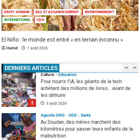
Espagne : une figure de l’extrême droite
condamnée à un an de prison pour incitation
DROIT HUMAIN
EAU ET ASSAINISSEMENT
ENVIRONNEMENT
à la haine contre les migrants Marocains
INTERNATIONAL
ODD
1
4 août 2026
Culture
Education
El Niño : le monde est entré « en terrain inconnu »
Pour nourrir l’IA, les géants de la tech
achètent des millions de livres… avant de
Hamid
1 août 2026
les détruire
2
3 août 2026
DERNIERS ARTICLES
Agenda 2063
ODD
Santé
Au Soudan, des mères marchent des
kilomètres pour sauver leurs enfants de la
malnutrition
3
1 août 2026
Droit humain
Eau et assainissement
Environnement
International
ODD
El Niño : le monde est entré « en terrain
inconnu »