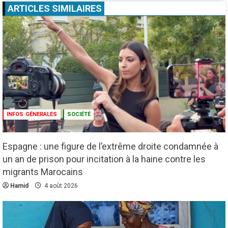
ARTICLES SIMILAIRES
INFOS GÉNERALES
SOCIÉTÉ
Espagne : une figure de l’extrême droite condamnée à
un an de prison pour incitation à la haine contre les
migrants Marocains
Culture
Education
Hamid
4 août 2026
Pour nourrir l’IA, les géants de la tech
achètent des millions de livres… avant de
les détruire
2
3 août 2026