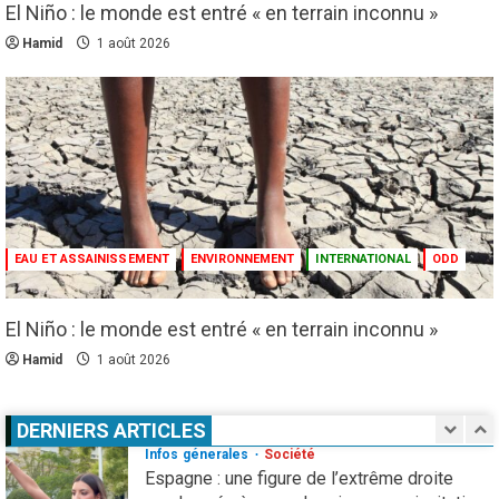
1 août 2026
El Niño : le monde est entré « en terrain inconnu »
Hamid
1 août 2026
Droit humain
Eau et assainissement
Environnement
International
ODD
El Niño : le monde est entré « en terrain
inconnu »
5
1 août 2026
Infos génerales
International
Sécurité
81 ans après Hiroshima, l’ONU sonne
l’alarme : le spectre d’une guerre nucléaire
EAU ET ASSAINISSEMENT
ENVIRONNEMENT
INTERNATIONAL
ODD
refait surface
1
7 août 2026
El Niño : le monde est entré « en terrain inconnu »
Infos génerales
Société
Espagne : une figure de l’extrême droite
Hamid
1 août 2026
condamnée à un an de prison pour incitation
à la haine contre les migrants Marocains
DERNIERS ARTICLES
2
4 août 2026
Culture
Education