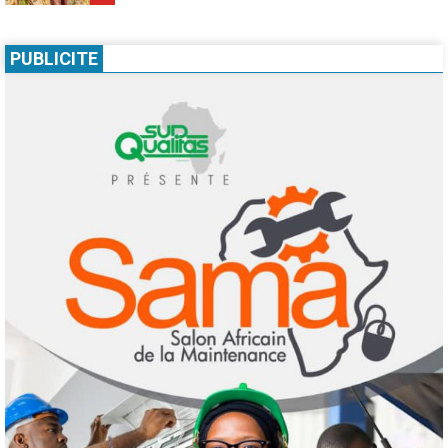
1
7 août 2026
Infos génerales
Société
PUBLICITE
Espagne : une figure de l’extrême droite
condamnée à un an de prison pour incitation
à la haine contre les migrants Marocains
2
4 août 2026
Culture
Education
Pour nourrir l’IA, les géants de la tech
achètent des millions de livres… avant de
les détruire
3
3 août 2026
Agenda 2063
ODD
Santé
Au Soudan, des mères marchent des
kilomètres pour sauver leurs enfants de la
malnutrition
4
1 août 2026