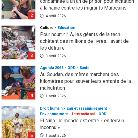
Pour nourrir l’IA, les géants de la tech
achètent des millions de livres… avant de
les détruire
3
3 août 2026
Agenda 2063
ODD
Santé
Au Soudan, des mères marchent des
kilomètres pour sauver leurs enfants de la
malnutrition
4
1 août 2026
Droit humain
Eau et assainissement
Environnement
International
ODD
El Niño : le monde est entré « en terrain
inconnu »
5
1 août 2026
Infos génerales
International
Sécurité
81 ans après Hiroshima, l’ONU sonne
l’alarme : le spectre d’une guerre nucléaire
refait surface