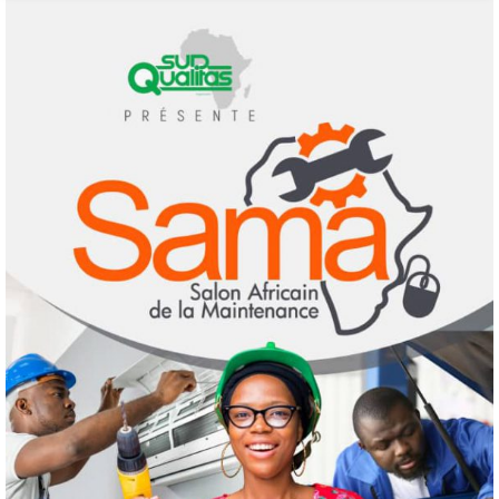
l’alarme : le spectre d’une guerre nucléaire
refait surface
1
7 août 2026
Infos génerales
Société
Espagne : une figure de l’extrême droite
condamnée à un an de prison pour incitation
à la haine contre les migrants Marocains
2
4 août 2026
Culture
Education
Pour nourrir l’IA, les géants de la tech
achètent des millions de livres… avant de
les détruire
3
3 août 2026
Agenda 2063
ODD
Santé
Au Soudan, des mères marchent des
kilomètres pour sauver leurs enfants de la
malnutrition
4
1 août 2026