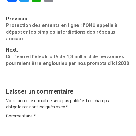
P
Previous:
o
Protection des enfants en ligne : l’ONU appelle à
dépasser les simples interdictions des réseaux
s
sociaux
t
Next:
n
IA : l’eau et l’électricité de 1,3 milliard de personnes
a
pourraient être englouties par nos prompts d’ici 2030
v
i
Laisser un commentaire
g
Votre adresse e-mail ne sera pas publiée.
Les champs
a
obligatoires sont indiqués avec
*
t
Commentaire
*
i
o