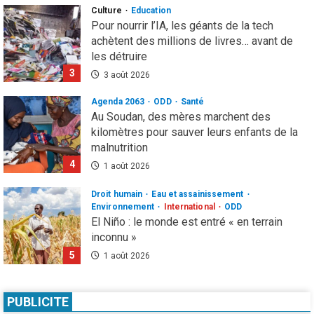
Culture
Education
Pour nourrir l’IA, les géants de la tech
achètent des millions de livres… avant de
les détruire
3
3 août 2026
Agenda 2063
ODD
Santé
Au Soudan, des mères marchent des
kilomètres pour sauver leurs enfants de la
malnutrition
4
1 août 2026
Droit humain
Eau et assainissement
Environnement
International
ODD
El Niño : le monde est entré « en terrain
inconnu »
5
1 août 2026
Infos génerales
International
Sécurité
81 ans après Hiroshima, l’ONU sonne
PUBLICITE