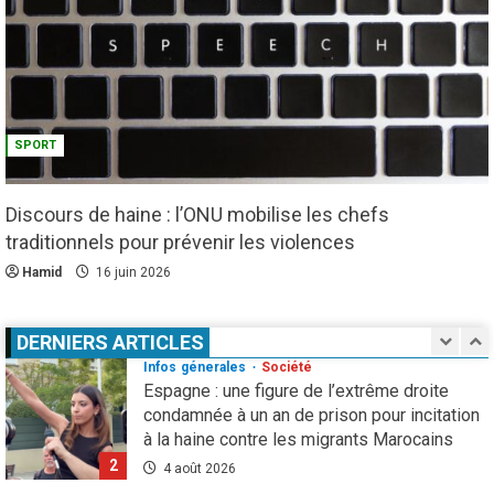
malnutrition
4
1 août 2026
Droit humain
Eau et assainissement
Environnement
International
ODD
El Niño : le monde est entré « en terrain
SPORT
inconnu »
5
1 août 2026
Discours de haine : l’ONU mobilise les chefs
Infos génerales
International
Sécurité
traditionnels pour prévenir les violences
81 ans après Hiroshima, l’ONU sonne
l’alarme : le spectre d’une guerre nucléaire
Hamid
16 juin 2026
refait surface
1
7 août 2026
DERNIERS ARTICLES
Infos génerales
Société
Espagne : une figure de l’extrême droite
condamnée à un an de prison pour incitation
à la haine contre les migrants Marocains
2
4 août 2026