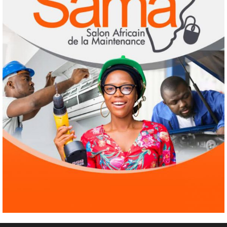
Culture
Education
Pour nourrir l’IA, les géants de la tech
achètent des millions de livres… avant de
les détruire
3
3 août 2026
Agenda 2063
ODD
Santé
Au Soudan, des mères marchent des
kilomètres pour sauver leurs enfants de la
malnutrition
4
1 août 2026