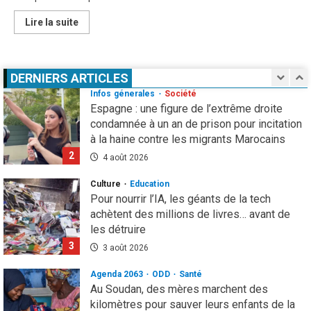
Infos génerales
International
Sécurité
81 ans après Hiroshima, l’ONU sonne
En
Lire la suite
savoir
l’alarme : le spectre d’une guerre nucléaire
plus
refait surface
sur
Fin
1
7 août 2026
des
DERNIERS ARTICLES
Jeux
Paralympique
Infos génerales
Société
Tokyo
Espagne : une figure de l’extrême droite
:
Dominique
condamnée à un an de prison pour incitation
NANA
à la haine contre les migrants Marocains
encourage
les
2
athlètes
4 août 2026
Burkinabè
Culture
Education
Pour nourrir l’IA, les géants de la tech
achètent des millions de livres… avant de
les détruire
3
3 août 2026
Agenda 2063
ODD
Santé
Au Soudan, des mères marchent des
kilomètres pour sauver leurs enfants de la