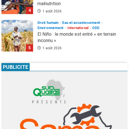
malnutrition
4
1 août 2026
Droit humain
Eau et assainissement
Environnement
International
ODD
El Niño : le monde est entré « en terrain
inconnu »
5
1 août 2026
Infos génerales
International
Sécurité
81 ans après Hiroshima, l’ONU sonne
PUBLICITE
l’alarme : le spectre d’une guerre nucléaire
refait surface
1
7 août 2026
Infos génerales
Société
Espagne : une figure de l’extrême droite
condamnée à un an de prison pour incitation
à la haine contre les migrants Marocains
2
4 août 2026