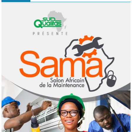
l’alarme : le spectre d’une guerre nucléaire
refait surface
1
7 août 2026
Infos génerales
Société
Espagne : une figure de l’extrême droite
condamnée à un an de prison pour incitation
à la haine contre les migrants Marocains
2
4 août 2026
Culture
Education
Pour nourrir l’IA, les géants de la tech
achètent des millions de livres… avant de
les détruire
3
3 août 2026
Agenda 2063
ODD
Santé
Au Soudan, des mères marchent des
kilomètres pour sauver leurs enfants de la
malnutrition
4