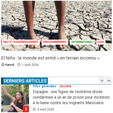
malnutrition
4
1 août 2026
Droit humain
Eau et assainissement
Environnement
International
ODD
El Niño : le monde est entré « en terrain
inconnu »
EAU ET ASSAINISSEMENT
ENVIRONNEMENT
INTERNATIONAL
ODD
5
1 août 2026
Infos génerales
International
Sécurité
El Niño : le monde est entré « en terrain inconnu »
81 ans après Hiroshima, l’ONU sonne
l’alarme : le spectre d’une guerre nucléaire
Hamid
1 août 2026
refait surface
1
7 août 2026
DERNIERS ARTICLES
Infos génerales
Société
Espagne : une figure de l’extrême droite
condamnée à un an de prison pour incitation
à la haine contre les migrants Marocains
2
4 août 2026