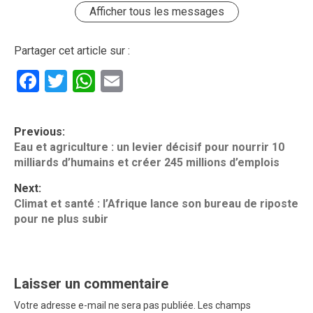
Afficher tous les messages
Partager cet article sur :
Facebook
Twitter
WhatsApp
Email
P
Previous:
o
Eau et agriculture : un levier décisif pour nourrir 10
milliards d’humains et créer 245 millions d’emplois
s
t
Next:
Climat et santé : l’Afrique lance son bureau de riposte
n
pour ne plus subir
a
v
i
Laisser un commentaire
g
Votre adresse e-mail ne sera pas publiée.
Les champs