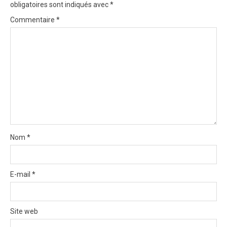
obligatoires sont indiqués avec
*
a
Commentaire
*
t
i
o
n
Nom
*
E-mail
*
Site web