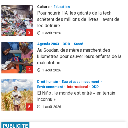
Culture
Education
Pour nourrir l’IA, les géants de la tech
achètent des millions de livres… avant de
les détruire
3
3 août 2026
Agenda 2063
ODD
Santé
Au Soudan, des mères marchent des
kilomètres pour sauver leurs enfants de la
malnutrition
4
1 août 2026
Droit humain
Eau et assainissement
Environnement
International
ODD
El Niño : le monde est entré « en terrain
inconnu »
5
1 août 2026
Infos génerales
International
Sécurité
81 ans après Hiroshima, l’ONU sonne
PUBLICITE