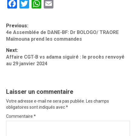
Facebook
Twitter
WhatsApp
Email
P
Previous:
o
4e Assemblée de DANE-BF: Dr BOLOGO/ TRAORE
Maïmouna prend les commandes
s
t
Next:
Affaire CGT-B vs adama siguiré : le procès renvoyé
n
au 29 janvier 2024
a
v
i
Laisser un commentaire
g
Votre adresse e-mail ne sera pas publiée.
Les champs
obligatoires sont indiqués avec
*
a
Commentaire
*
t
i