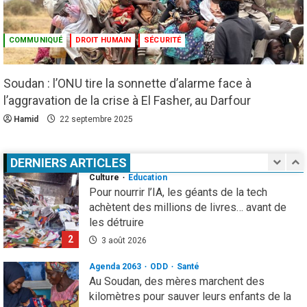
Eau et assainissement
Environnement
International
ODD
El Niño : le monde est entré « en terrain
COMMUNIQUÉ
DROIT HUMAIN
SÉCURITÉ
inconnu »
5
1 août 2026
Soudan : l’ONU tire la sonnette d’alarme face à
Infos génerales
Société
l’aggravation de la crise à El Fasher, au Darfour
Espagne : une figure de l’extrême droite
condamnée à un an de prison pour incitation
Hamid
22 septembre 2025
à la haine contre les migrants Marocains
1
4 août 2026
DERNIERS ARTICLES
Culture
Education
Pour nourrir l’IA, les géants de la tech
achètent des millions de livres… avant de
les détruire
2
3 août 2026
Agenda 2063
ODD
Santé
Au Soudan, des mères marchent des
kilomètres pour sauver leurs enfants de la