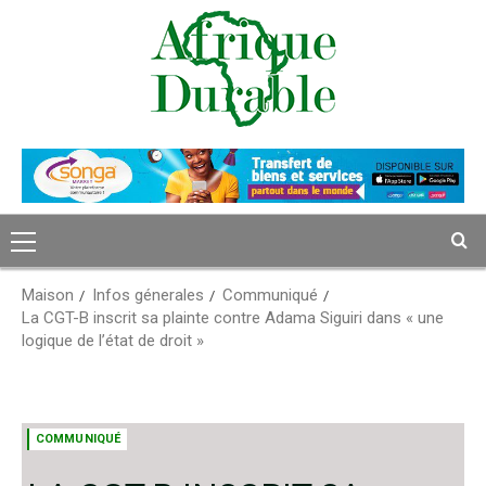
Passer
au
contenu
Menu
principal
Maison
Infos génerales
Communiqué
La CGT-B inscrit sa plainte contre Adama Siguiri dans « une
logique de l’état de droit »
COMMUNIQUÉ