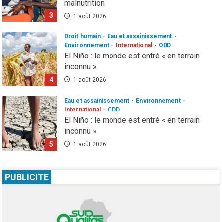
malnutrition
3
1 août 2026
Droit humain
Eau et assainissement
Environnement
International
ODD
El Niño : le monde est entré « en terrain
inconnu »
4
1 août 2026
Eau et assainissement
Environnement
International
ODD
El Niño : le monde est entré « en terrain
inconnu »
5
1 août 2026
Infos génerales
Société
Espagne : une figure de l’extrême droite
PUBLICITE
condamnée à un an de prison pour incitation
à la haine contre les migrants Marocains
1
4 août 2026