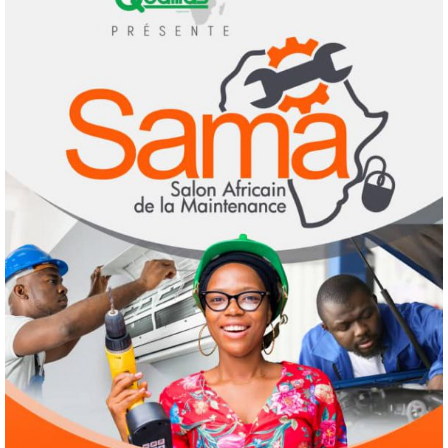
Culture
Education
Pour nourrir l’IA, les géants de la tech
achètent des millions de livres… avant de
les détruire
2
3 août 2026
Agenda 2063
ODD
Santé
Au Soudan, des mères marchent des
kilomètres pour sauver leurs enfants de la
malnutrition
3
1 août 2026
Droit humain
Eau et assainissement
Environnement
International
ODD
El Niño : le monde est entré « en terrain
inconnu »
4
1 août 2026