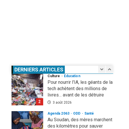
terrain inconnu »
5
1 août 2026
Infos génerales
Société
Espagne : une figure de
l’extrême droite condamnée à un
an de prison pour incitation à la
haine contre les migrants
1
Marocains
Culture
Education
4 août 2026
Pour nourrir l’IA, les géants de la
DERNIERS ARTICLES
tech achètent des millions de
livres… avant de les détruire
2
3 août 2026
Agenda 2063
ODD
Santé
Au Soudan, des mères marchent
des kilomètres pour sauver
leurs enfants de la malnutrition
3
1 août 2026