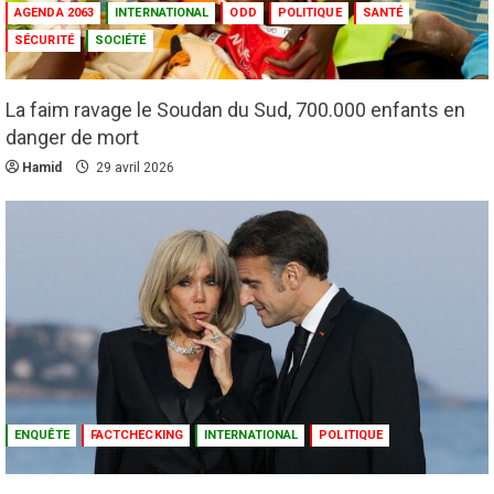
AGENDA 2063
INTERNATIONAL
ODD
POLITIQUE
SANTÉ
SÉCURITÉ
SOCIÉTÉ
La faim ravage le Soudan du Sud, 700.000 enfants en
danger de mort
Culture
Education
Hamid
29 avril 2026
Pour nourrir l’IA, les géants de la tech
achètent des millions de livres… avant de
les détruire
2
3 août 2026
Agenda 2063
ODD
Santé
Au Soudan, des mères marchent des
kilomètres pour sauver leurs enfants de la
malnutrition
3
1 août 2026
ENQUÊTE
FACTCHECKING
INTERNATIONAL
POLITIQUE
Droit humain
Eau et assainissement
Environnement
International
ODD
El Niño : le monde est entré « en terrain