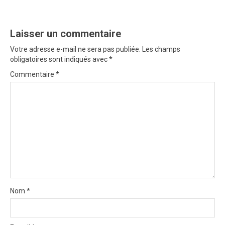
v
i
Laisser un commentaire
g
Votre adresse e-mail ne sera pas publiée.
Les champs
a
obligatoires sont indiqués avec
*
t
Commentaire
*
i
o
n
Nom
*