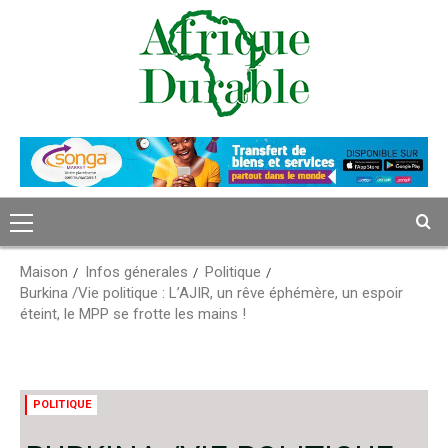
Passer
au
contenu
Menu
principal
Maison
Infos génerales
Politique
Burkina /Vie politique : L’AJIR, un rêve éphémère, un espoir
éteint, le MPP se frotte les mains !
POLITIQUE