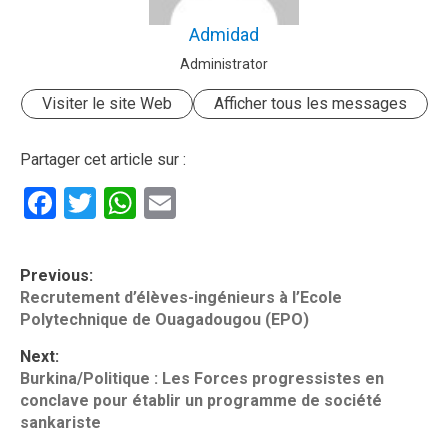
Admidad
Administrator
Visiter le site Web
Afficher tous les messages
Partager cet article sur :
Facebook
Twitter
WhatsApp
Email
P
Previous:
o
Recrutement d’élèves-ingénieurs à l’Ecole
Polytechnique de Ouagadougou (EPO)
s
t
Next:
Burkina/Politique : Les Forces progressistes en
n
conclave pour établir un programme de société
a
sankariste