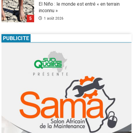
condamnée à un an de prison pour incitation
à la haine contre les migrants Marocains
1
4 août 2026
Culture
Education
Pour nourrir l’IA, les géants de la tech
PUBLICITE
achètent des millions de livres… avant de
les détruire
2
3 août 2026
Agenda 2063
ODD
Santé
Au Soudan, des mères marchent des
kilomètres pour sauver leurs enfants de la
malnutrition
3
1 août 2026
Droit humain
Eau et assainissement
Environnement
International
ODD
El Niño : le monde est entré « en terrain
inconnu »