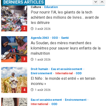
DERNIERS ARTICLES
Agenda 2063
ODD
Santé
Au Soudan, des mères marchent des
kilomètres pour sauver leurs enfants de la
malnutrition
3
1 août 2026
Droit humain
Eau et assainissement
Environnement
International
ODD
El Niño : le monde est entré « en terrain
inconnu »
4
1 août 2026
Eau et assainissement
Environnement
International
ODD
El Niño : le monde est entré « en terrain
inconnu »
5
1 août 2026
Infos génerales
Société
Espagne : une figure de l’extrême droite