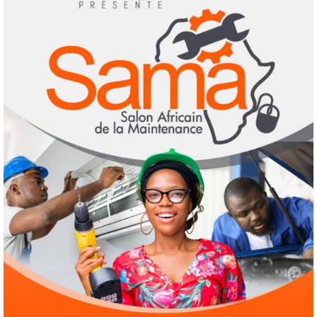
Espagne : une figure de l’extrême droite
condamnée à un an de prison pour incitation
à la haine contre les migrants Marocains
2
4 août 2026
Culture
Education
Pour nourrir l’IA, les géants de la tech
achètent des millions de livres… avant de
les détruire
3
3 août 2026
Agenda 2063
ODD
Santé
Au Soudan, des mères marchent des
kilomètres pour sauver leurs enfants de la
malnutrition
4
1 août 2026