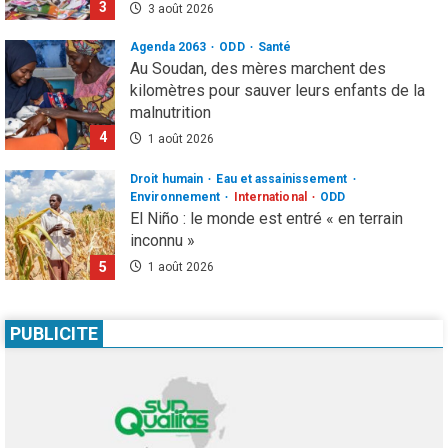
3
3 août 2026
Agenda 2063
ODD
Santé
Au Soudan, des mères marchent des
kilomètres pour sauver leurs enfants de la
malnutrition
4
1 août 2026
Droit humain
Eau et assainissement
Environnement
International
ODD
El Niño : le monde est entré « en terrain
inconnu »
5
1 août 2026
Infos génerales
International
Sécurité
81 ans après Hiroshima, l’ONU sonne
PUBLICITE
l’alarme : le spectre d’une guerre nucléaire
refait surface
1
7 août 2026
Infos génerales
Société