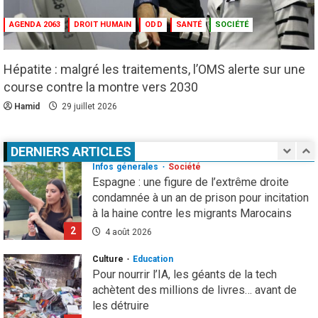
El Niño : le monde est entré « en terrain
AGENDA 2063
DROIT HUMAIN
ODD
SANTÉ
SOCIÉTÉ
inconnu »
5
1 août 2026
Hépatite : malgré les traitements, l’OMS alerte sur une
Infos génerales
International
Sécurité
course contre la montre vers 2030
81 ans après Hiroshima, l’ONU sonne
l’alarme : le spectre d’une guerre nucléaire
Hamid
29 juillet 2026
refait surface
1
7 août 2026
DERNIERS ARTICLES
Infos génerales
Société
Espagne : une figure de l’extrême droite
condamnée à un an de prison pour incitation
à la haine contre les migrants Marocains
2
4 août 2026
Culture
Education
Pour nourrir l’IA, les géants de la tech
achètent des millions de livres… avant de
les détruire