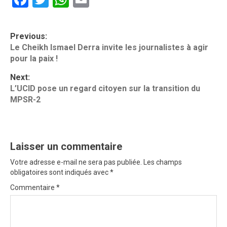
P
Previous:
o
Le Cheikh Ismael Derra invite les journalistes à agir
pour la paix !
s
t
Next:
L’UCID pose un regard citoyen sur la transition du
n
MPSR-2
a
v
i
Laisser un commentaire
g
Votre adresse e-mail ne sera pas publiée.
Les champs
obligatoires sont indiqués avec
*
a
Commentaire
*
t
i