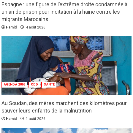
Espagne : une figure de l’extrême droite condamnée à
un an de prison pour incitation à la haine contre les
migrants Marocains
Hamid
4 août 2026
Culture
Education
Pour nourrir l’IA, les géants de la tech
achètent des millions de livres… avant de
les détruire
AGENDA 2063
ODD
SANTÉ
2
3 août 2026
Agenda 2063
ODD
Santé
Au Soudan, des mères marchent des kilomètres pour
Au Soudan, des mères marchent des
sauver leurs enfants de la malnutrition
kilomètres pour sauver leurs enfants de la
Hamid
1 août 2026
malnutrition
3
1 août 2026