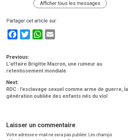
Afficher tous les messages
Partager cet article sur :
Facebook
Twitter
WhatsApp
Email
P
Previous:
o
L’affaire Brigitte Macron, une rumeur au
retentissement mondiale
s
t
Next:
RDC : l’esclavage sexuel comme arme de guerre, la
n
génération oubliée des enfants nés du viol
a
v
i
Laisser un commentaire
g
Votre adresse e-mail ne sera pas publiée.
Les champs