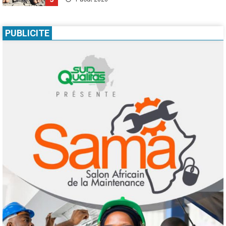
Infos génerales
Société
Espagne : une figure de l’extrême droite
PUBLICITE
condamnée à un an de prison pour incitation
à la haine contre les migrants Marocains
1
4 août 2026
Culture
Education
Pour nourrir l’IA, les géants de la tech
achètent des millions de livres… avant de
les détruire
2
3 août 2026
Agenda 2063
ODD
Santé
Au Soudan, des mères marchent des
kilomètres pour sauver leurs enfants de la
malnutrition
3
1 août 2026
Droit humain
Eau et assainissement