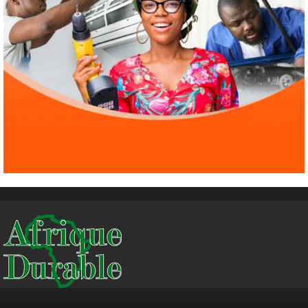
Environnement
International
ODD
El Niño : le monde est entré « en terrain
inconnu »
4
1 août 2026