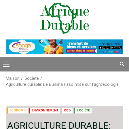
Passer
au
contenu
Menu
principal
Maison
Société
Agriculture durable: Le Burkina Faso mise sur l’agroécologie
ECONOMIE
ENVIRONNEMENT
ODD
SOCIÉTÉ
AGRICULTURE DURABLE: