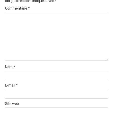
obligatoires sont indiqués avec
*
a
Commentaire
*
t
i
o
n
Nom
*
E-mail
*
Site web