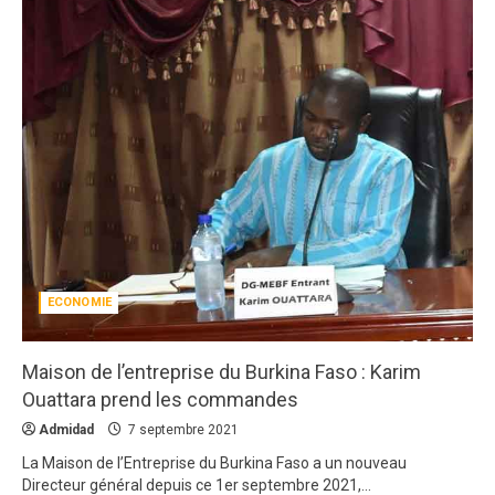
2
3 août 2026
Agenda 2063
ODD
Santé
Au Soudan, des mères marchent des
kilomètres pour sauver leurs enfants de la
malnutrition
3
1 août 2026
Droit humain
Eau et assainissement
Environnement
International
ODD
El Niño : le monde est entré « en terrain
inconnu »
ECONOMIE
4
1 août 2026
Eau et assainissement
Environnement
Maison de l’entreprise du Burkina Faso : Karim
International
ODD
El Niño : le monde est entré « en terrain
Ouattara prend les commandes
inconnu »
Admidad
7 septembre 2021
5
1 août 2026
La Maison de l’Entreprise du Burkina Faso a un nouveau
Directeur général depuis ce 1er septembre 2021,...