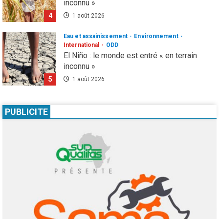
inconnu »
4
1 août 2026
Eau et assainissement
Environnement
International
ODD
El Niño : le monde est entré « en terrain
inconnu »
5
1 août 2026
Infos génerales
Société
Espagne : une figure de l’extrême droite
PUBLICITE
condamnée à un an de prison pour incitation
à la haine contre les migrants Marocains
1
4 août 2026
Culture
Education
Pour nourrir l’IA, les géants de la tech
achètent des millions de livres… avant de
les détruire
2
3 août 2026