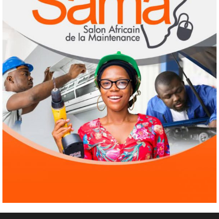
Agenda 2063
ODD
Santé
Au Soudan, des mères marchent des
kilomètres pour sauver leurs enfants de la
malnutrition
3
1 août 2026
Droit humain
Eau et assainissement
Environnement
International
ODD
El Niño : le monde est entré « en terrain
inconnu »
4
1 août 2026