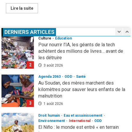
Infos génerales
Société
Espagne : une figure de l’extrême droite
En
Lire la suite
savoir
condamnée à un an de prison pour incitation
plus
à la haine contre les migrants Marocains
sur
Maison
1
4 août 2026
de
DERNIERS ARTICLES
l’entreprise
du
Culture
Education
Burkina
Pour nourrir l’IA, les géants de la tech
Faso
:
achètent des millions de livres… avant de
Karim
les détruire
Ouattara
prend
2
les
3 août 2026
commandes
Agenda 2063
ODD
Santé
Au Soudan, des mères marchent des
kilomètres pour sauver leurs enfants de la
malnutrition
3
1 août 2026
Droit humain
Eau et assainissement
Environnement
International
ODD
El Niño : le monde est entré « en terrain