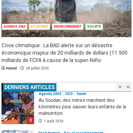
5
1 août 2026
Infos génerales
Société
Espagne : une figure de l’extrême droite
AGENDA 2063
ECONOMIE
ENVIRONNEMENT
SOCIÉTÉ
condamnée à un an de prison pour incitation
à la haine contre les migrants Marocains
1
4 août 2026
Crise climatique : La BAD alerte sur un désastre
économique majeur de 20 milliards de dollars (11 500
Culture
Education
milliards de FCFA à cause de la super-Niño
Pour nourrir l’IA, les géants de la tech
achètent des millions de livres… avant de
Hamid
28 juillet 2026
les détruire
2
3 août 2026
DERNIERS ARTICLES
Agenda 2063
ODD
Santé
Au Soudan, des mères marchent des
kilomètres pour sauver leurs enfants de la
malnutrition
3
1 août 2026
Droit humain
Eau et assainissement