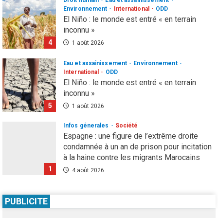
Environnement
International
ODD
El Niño : le monde est entré « en terrain
inconnu »
4
1 août 2026
Eau et assainissement
Environnement
International
ODD
El Niño : le monde est entré « en terrain
inconnu »
5
1 août 2026
Infos génerales
Société
Espagne : une figure de l’extrême droite
condamnée à un an de prison pour incitation
à la haine contre les migrants Marocains
1
4 août 2026
Culture
Education
Pour nourrir l’IA, les géants de la tech
PUBLICITE
achètent des millions de livres… avant de