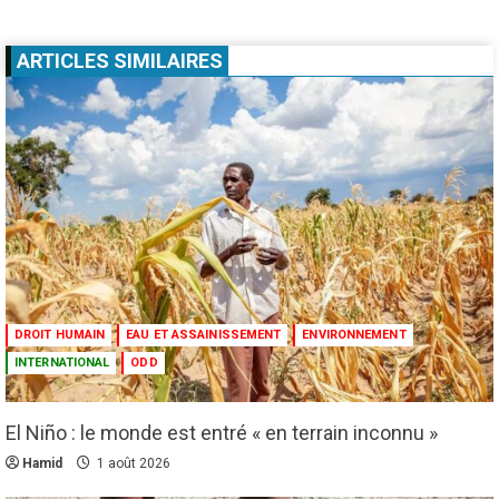
ARTICLES SIMILAIRES
DROIT HUMAIN
EAU ET ASSAINISSEMENT
ENVIRONNEMENT
INTERNATIONAL
ODD
El Niño : le monde est entré « en terrain inconnu »
Hamid
1 août 2026
Culture
Education