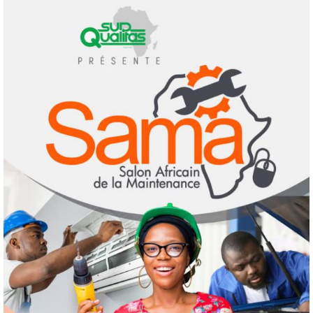
les détruire
2
3 août 2026
Agenda 2063
ODD
Santé
Au Soudan, des mères marchent des
kilomètres pour sauver leurs enfants de la
malnutrition
3
1 août 2026
Droit humain
Eau et assainissement
Environnement
International
ODD
El Niño : le monde est entré « en terrain
inconnu »
4
1 août 2026