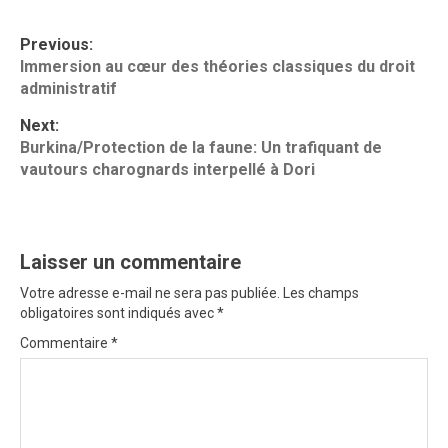
P
Previous:
o
Immersion au cœur des théories classiques du droit
administratif
s
t
Next:
Burkina/Protection de la faune: Un trafiquant de
n
vautours charognards interpellé à Dori
a
v
i
Laisser un commentaire
g
Votre adresse e-mail ne sera pas publiée.
Les champs
obligatoires sont indiqués avec
*
a
Commentaire
*
t
i
o