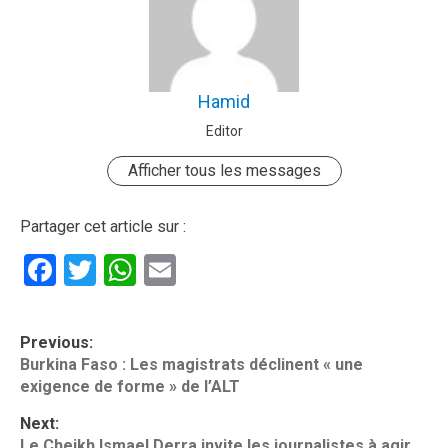
Hamid
Editor
Afficher tous les messages
Partager cet article sur :
Facebook
Twitter
WhatsApp
Email
P
Previous:
o
Burkina Faso : Les magistrats déclinent « une
exigence de forme » de l’ALT
s
t
Next:
Le Cheikh Ismael Derra invite les journalistes à agir