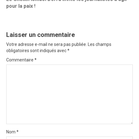
n
pour la paix !
a
v
i
Laisser un commentaire
g
Votre adresse e-mail ne sera pas publiée.
Les champs
obligatoires sont indiqués avec
*
a
Commentaire
*
t
i
o
n
Nom
*