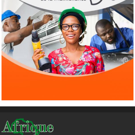
3
1 août 2026
Droit humain
Eau et assainissement
Environnement
International
ODD
El Niño : le monde est entré « en terrain
inconnu »
4
1 août 2026