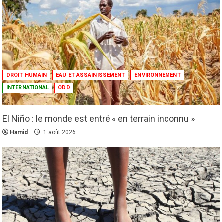
DROIT HUMAIN
EAU ET ASSAINISSEMENT
ENVIRONNEMENT
INTERNATIONAL
ODD
El Niño : le monde est entré « en terrain inconnu »
Hamid
1 août 2026
Culture
Education
Pour nourrir l’IA, les géants de la tech
achètent des millions de livres… avant de
les détruire
2
3 août 2026
Agenda 2063
ODD
Santé
Au Soudan, des mères marchent des