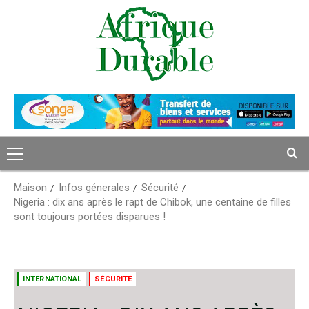
Passer
au
contenu
Menu
principal
Maison
Infos génerales
Sécurité
Nigeria : dix ans après le rapt de Chibok, une centaine de filles
sont toujours portées disparues !
INTERNATIONAL
SÉCURITÉ