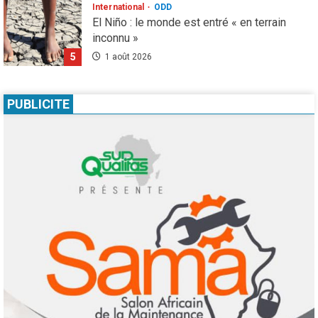
International
ODD
El Niño : le monde est entré « en terrain
inconnu »
5
1 août 2026
Infos génerales
Société
Espagne : une figure de l’extrême droite
PUBLICITE
condamnée à un an de prison pour incitation
à la haine contre les migrants Marocains
1
4 août 2026
Culture
Education
Pour nourrir l’IA, les géants de la tech
achètent des millions de livres… avant de
les détruire
2
3 août 2026
Agenda 2063
ODD
Santé
Au Soudan, des mères marchent des
kilomètres pour sauver leurs enfants de la
malnutrition