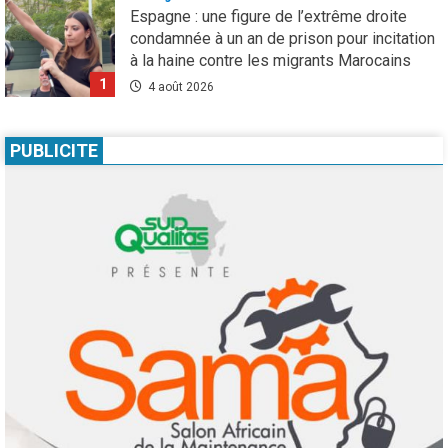
à la haine contre les migrants Marocains
1
4 août 2026
Culture
Education
Pour nourrir l’IA, les géants de la tech
achètent des millions de livres… avant de
les détruire
PUBLICITE
2
3 août 2026
Agenda 2063
ODD
Santé
Au Soudan, des mères marchent des
kilomètres pour sauver leurs enfants de la
malnutrition
3
1 août 2026
Droit humain
Eau et assainissement
Environnement
International
ODD
El Niño : le monde est entré « en terrain
inconnu »
4
1 août 2026