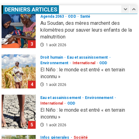
Au Soudan, des mères marchent des
DERNIERS ARTICLES
kilomètres pour sauver leurs enfants de la
malnutrition
3
1 août 2026
Droit humain
Eau et assainissement
Environnement
International
ODD
El Niño : le monde est entré « en terrain
inconnu »
4
1 août 2026
Eau et assainissement
Environnement
International
ODD
El Niño : le monde est entré « en terrain
inconnu »
5
1 août 2026
Infos génerales
Société
Espagne : une figure de l’extrême droite
condamnée à un an de prison pour incitation