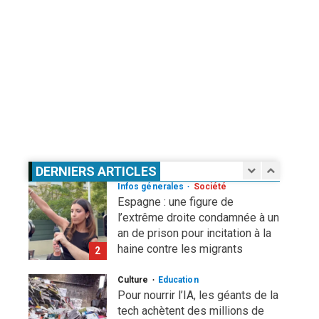
Droit humain
Eau et assainissement
Environnement
International
ODD
El Niño : le monde est entré « en
terrain inconnu »
5
1 août 2026
Infos génerales
International
Sécurité
81 ans après Hiroshima, l’ONU
sonne l’alarme : le spectre d’une
guerre nucléaire refait surface
1
DERNIERS ARTICLES
7 août 2026
Infos génerales
Société
Espagne : une figure de
l’extrême droite condamnée à un
an de prison pour incitation à la
haine contre les migrants
2
Marocains
Culture
Education
4 août 2026
Pour nourrir l’IA, les géants de la
tech achètent des millions de