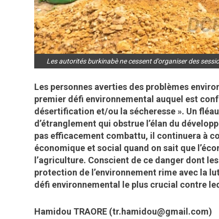
Les autorités burkinabè ne cessent d'organiser des sessio
Les personnes averties des problèmes environ
premier défi environnemental auquel est confr
désertification et/ou la sécheresse ». Un flé
d’étranglement qui obstrue l’élan du développe
pas efficacement combattu, il continuera à co
économique et social quand on sait que l’éco
l’agriculture. Conscient de ce danger dont les
protection de l’environnement rime avec la lu
défi environnemental le plus crucial contre le
Hamidou TRAORE (tr.hamidou@gmail.com)