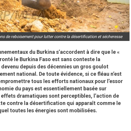
ns de reboisement pour lutter contre la désertification et sécheresse
nementaux du Burkina s’accordent à dire que le «
onté le Burkina Faso est sans conteste la
au devenu depuis des décennies un gros goulot
ment national. De toute évidence, si ce fléau n’est
mpromettre tous les efforts nationaux pour l’essor
nomie du pays est essentiellement basée sur
 effets dramatiques sont perceptibles, l’action de
tte contre la désertification qui apparaît comme le
quel toutes les énergies sont mobilisées.