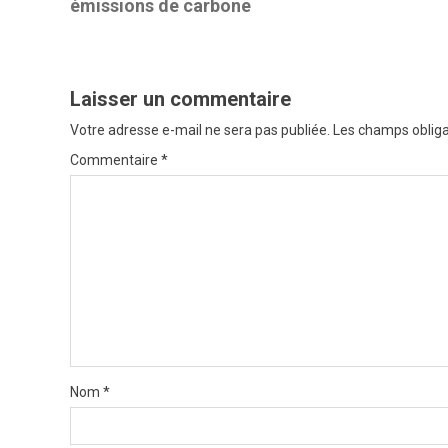
émissions de carbone
t
n
a
Laisser un commentaire
v
Votre adresse e-mail ne sera pas publiée.
Les champs obliga
i
Commentaire
*
g
a
t
i
o
n
Nom
*