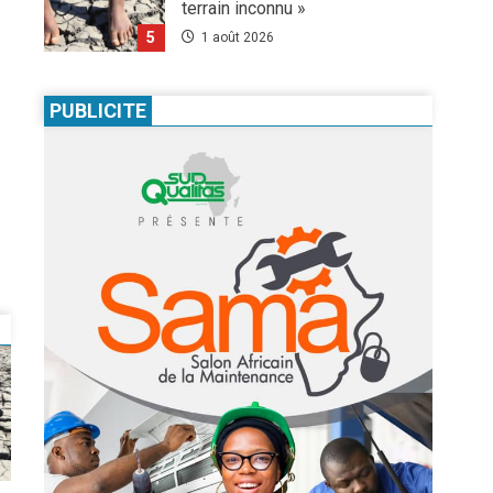
terrain inconnu »
5
1 août 2026
Infos génerales
Société
Espagne : une figure de
PUBLICITE
l’extrême droite condamnée à un
an de prison pour incitation à la
haine contre les migrants
1
Marocains
Culture
Education
4 août 2026
Pour nourrir l’IA, les géants de la
tech achètent des millions de
livres… avant de les détruire
2
3 août 2026
Agenda 2063
ODD
Santé
Au Soudan, des mères marchent
des kilomètres pour sauver
leurs enfants de la malnutrition
3
1 août 2026