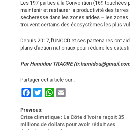
Les 197 parties à la Convention (169 touchées pa
maintenir et restaurer la productivité des terres 
sécheresse dans les zones arides – les zones 
trouvent certains des écosystèmes les plus vul
Depuis 2017, l’UNCCD et ses partenaires ont aid
plans d’action nationaux pour réduire les catas
Par Hamidou TRAORE (tr.hamidou@gmail.com
Partager cet article sur :
Facebook
Twitter
WhatsApp
Email
P
Previous:
Crise climatique : La Côte d’Ivoire reçoit 35
o
millions de dollars pour avoir réduit ses
s