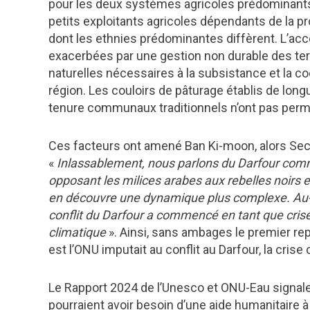
pour les deux systèmes agricoles prédominants, 
petits exploitants agricoles dépendants de la pr
dont les ethnies prédominantes diffèrent. L’accé
exacerbées par une gestion non durable des terr
naturelles nécessaires à la subsistance et la c
région. Les couloirs de pâturage établis de long
tenure communaux traditionnels n’ont pas permis
Ces facteurs ont amené Ban Ki-moon, alors Secré
«
Inlassablement, nous parlons du Darfour comme d
opposant les milices arabes aux rebelles noirs e
en découvre une dynamique plus complexe. Au-de
conflit du Darfour a commencé en tant que cri
climatique
». Ainsi, sans ambages le premier re
est l’ONU imputait au conflit au Darfour, la cris
Le Rapport 2024 de l’Unesco et ONU-Eau signale 
pourraient avoir besoin d’une aide humanitaire à