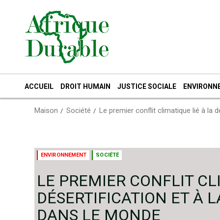
Passer
au
contenu
ACCUEIL
DROIT HUMAIN
JUSTICE SOCIALE
ENVIRONN
Maison
Société
Le premier conflit climatique lié à la
ENVIRONNEMENT
SOCIÉTÉ
LE PREMIER CONFLIT CLI
DÉSERTIFICATION ET À 
DANS LE MONDE