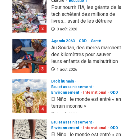
Culture
Education
4 août 2026
Pour nourrir l’IA, les géants de la
tech achètent des millions de
livres… avant de les détruire
2
3 août 2026
Agenda 2063
ODD
Santé
Au Soudan, des mères marchent
des kilomètres pour sauver
leurs enfants de la malnutrition
3
1 août 2026
Droit humain
Eau et assainissement
Environnement
International
ODD
El Niño : le monde est entré « en
terrain inconnu »
4
1 août 2026
Eau et assainissement
Environnement
International
ODD
El Niño : le monde est entré « en