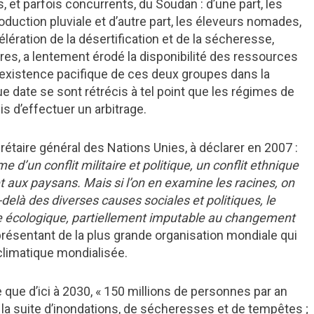
et parfois concurrents, du Soudan : d’une part, les
oduction pluviale et d’autre part, les éleveurs nomades,
lération de la désertification et de la sécheresse,
es, a lentement érodé la disponibilité des ressources
oexistence pacifique de ces deux groupes dans la
ue date se sont rétrécis à tel point que les régimes de
 d’effectuer un arbitrage.
taire général des Nations Unies, à déclarer en 2007 :
’un conflit militaire et politique, un conflit ethnique
t aux paysans. Mais si l’on en examine les racines, on
là des diverses causes sociales et politiques, le
se écologique, partiellement imputable au changement
présentant de la plus grande organisation mondiale qui
e climatique mondialisée.
que d’ici à 2030, « 150 millions de personnes par an
 la suite d’inondations, de sécheresses et de tempêtes ;