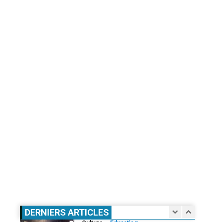
3
1 août 2026
Droit humain
Eau et assainissement
Environnement
International
ODD
El Niño : le monde est entré « en
terrain inconnu »
4
1 août 2026
Eau et assainissement
Environnement
International
ODD
El Niño : le monde est entré « en
terrain inconnu »
5
1 août 2026
Infos génerales
Société
Espagne : une figure de
l’extrême droite condamnée à un
an de prison pour incitation à la
haine contre les migrants
1
DERNIERS ARTICLES
Marocains