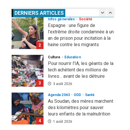
guerre nucléaire refait surface
1
DERNIERS ARTICLES
7 août 2026
Infos génerales
Société
Espagne : une figure de
l’extrême droite condamnée à un
an de prison pour incitation à la
haine contre les migrants
2
Marocains
Culture
Education
4 août 2026
Pour nourrir l’IA, les géants de la
tech achètent des millions de
livres… avant de les détruire
3
3 août 2026
Agenda 2063
ODD
Santé
Au Soudan, des mères marchent
des kilomètres pour sauver
leurs enfants de la malnutrition
4
1 août 2026