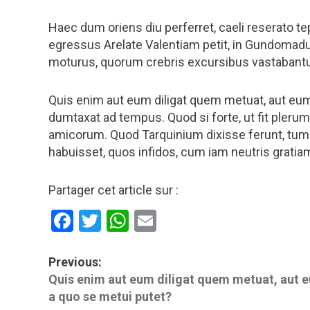
Haec dum oriens diu perferret, caeli reserato t
egressus Arelate Valentiam petit, in Gundoma
moturus, quorum crebris excursibus vastabantur
Quis enim aut eum diligat quem metuat, aut eu
dumtaxat ad tempus. Quod si forte, ut fit plerum
amicorum. Quod Tarquinium dixisse ferunt, tum
habuisset, quos infidos, cum iam neutris gratia
Partager cet article sur :
Facebook
Twitter
WhatsApp
Email
P
Previous:
Quis enim aut eum diligat quem metuat, aut 
o
a quo se metui putet?
s