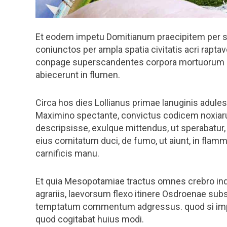
Et eodem impetu Domitianum praecipitem per sc
coniunctos per ampla spatia civitatis acri rap
conpage superscandentes corpora mortuorum ad
abiecerunt in flumen.
Circa hos dies Lollianus primae lanuginis adule
Maximino spectante, convictus codicem noxiar
descripsisse, exulque mittendus, ut sperabatur, 
eius comitatum duci, de fumo, ut aiunt, in flamm
carnificis manu.
Et quia Mesopotamiae tractus omnes crebro inqui
agrariis, laevorsum flexo itinere Osdroenae s
temptatum commentum adgressus. quod si impet
quod cogitabat huius modi.