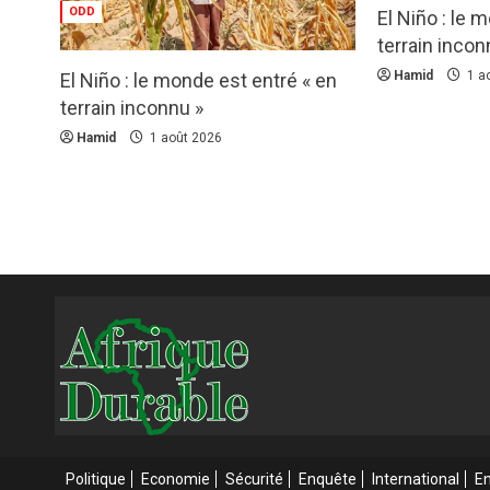
ODD
El Niño : le 
terrain incon
Hamid
1 a
El Niño : le monde est entré « en
terrain inconnu »
Hamid
1 août 2026
Politique
Economie
Sécurité
Enquête
International
E