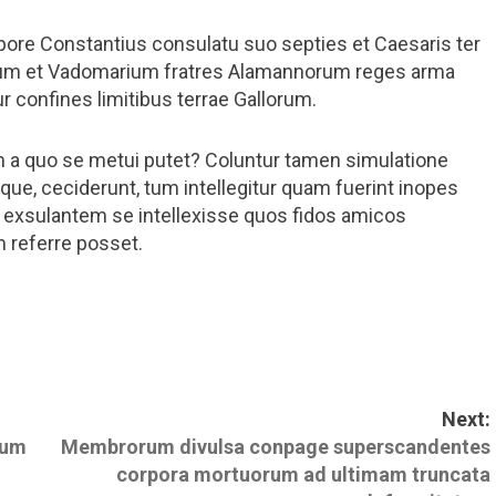
epore Constantius consulatu suo septies et Caesaris ter
dum et Vadomarium fratres Alamannorum reges arma
 confines limitibus terrae Gallorum.
m a quo se metui putet? Coluntur tamen simulatione
que, ceciderunt, tum intellegitur quam fuerint inopes
 exsulantem se intellexisse quos fidos amicos
m referre posset.
Next:
eum
Membrorum divulsa conpage superscandentes
corpora mortuorum ad ultimam truncata