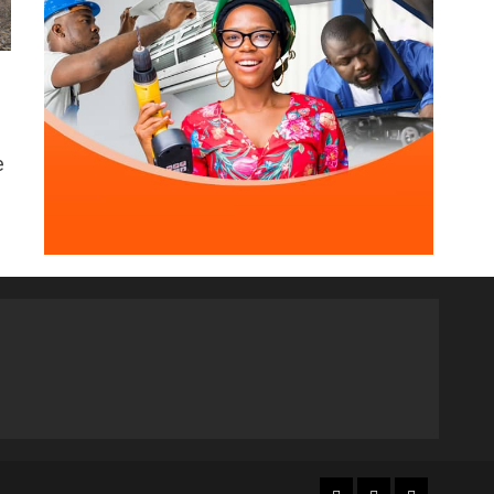
livres… avant de les détruire
3
3 août 2026
Agenda 2063
ODD
Santé
Au Soudan, des mères marchent
des kilomètres pour sauver
leurs enfants de la malnutrition
e
4
1 août 2026
Accueil
Accueil
Web