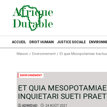
Passer
au
contenu
ACCUEIL
DROIT HUMAIN
JUSTICE SOCIALE
ENVIRONN
Maison
Environnement
Et quia Mesopotamiae tractus 
ENVIRONNEMENT
ET QUIA MESOPOTAMIA
INQUIETARI SUETI PRAE
ADMIDAD
24 AOÛT 2021