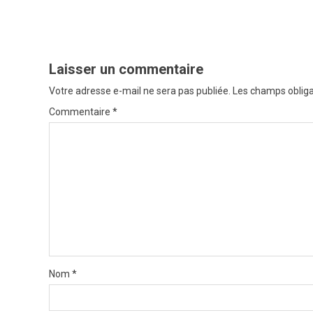
t
n
a
Laisser un commentaire
v
Votre adresse e-mail ne sera pas publiée.
Les champs obliga
i
Commentaire
*
g
a
t
i
o
n
Nom
*