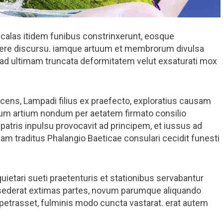
alas itidem funibus constrinxerunt, eosque
tavere discursu. iamque artuum et membrorum divulsa
 ultimam truncata deformitatem velut exsaturati mox
scens, Lampadi filius ex praefecto, exploratius causam
um artium nondum per aetatem firmato consilio
patris inpulsu provocavit ad principem, et iussus ad
am traditus Phalangio Baeticae consulari cecidit funesti
etari sueti praetenturis et stationibus servabantur
ubsederat extimas partes, novum parumque aliquando
rasset, fulminis modo cuncta vastarat. erat autem