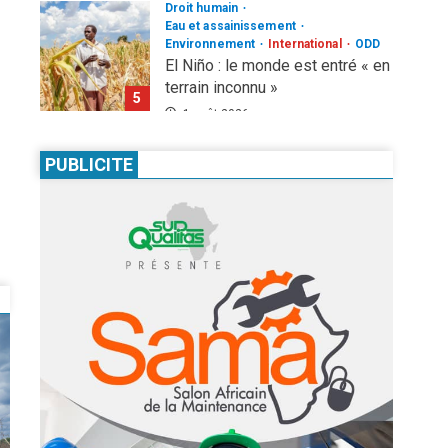
Droit humain
Eau et assainissement
Environnement
International
ODD
El Niño : le monde est entré « en
terrain inconnu »
5
1 août 2026
Infos génerales
International
Sécurité
PUBLICITE
81 ans après Hiroshima, l’ONU
sonne l’alarme : le spectre d’une
guerre nucléaire refait surface
1
7 août 2026
Infos génerales
Société
Espagne : une figure de
l’extrême droite condamnée à un
an de prison pour incitation à la
haine contre les migrants
2
Marocains
Culture
Education
4 août 2026
Pour nourrir l’IA, les géants de la
tech achètent des millions de