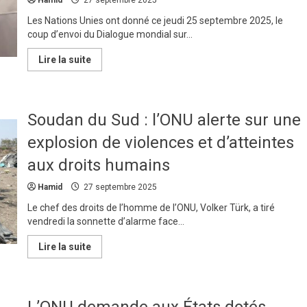
en
prédateur
Les Nations Unies ont donné ce jeudi 25 septembre 2025, le
coup d’envoi du Dialogue mondial sur...
En
Lire la suite
savoir
plus
sur
L’ONU
veut
Soudan du Sud : l’ONU alerte sur une
combler
un
vide
explosion de violences et d’atteintes
dangereux
dans
aux droits humains
la
gouvernance
de
Hamid
27 septembre 2025
l’IA
Le chef des droits de l’homme de l’ONU, Volker Türk, a tiré
vendredi la sonnette d’alarme face...
En
Lire la suite
savoir
plus
sur
Soudan
du
L’ONU demande aux États dotés
Sud