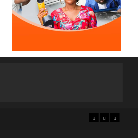
Agenda 2063
ODD
Santé
Au Soudan, des mères marchent
des kilomètres pour sauver
leurs enfants de la malnutrition
4
1 août 2026
Accueil
Accueil
Web
3
Tv