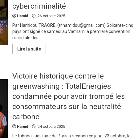
cybercriminalité
Hamid
26 octobre 2025
Par Hamidou TRAORE, (tr.hamidou@gmail.com) Soixante-cinq
pays ont signé ce samedi au Vietnam la première convention
mondiale des...
En
Lire la suite
savoir
plus
sur
65
pays
Victoire historique contre le
signent
à
Hanoï
greenwashing : TotalEnergies
le
premier
condamnée pour avoir trompé les
traité
de
consommateurs sur la neutralité
l’ONU
contre
la
carbone
cybercriminalité
Hamid
24 octobre 2025
Le tribunal judiciaire de Paris a reconnu ce jeudi 23 octobre, la