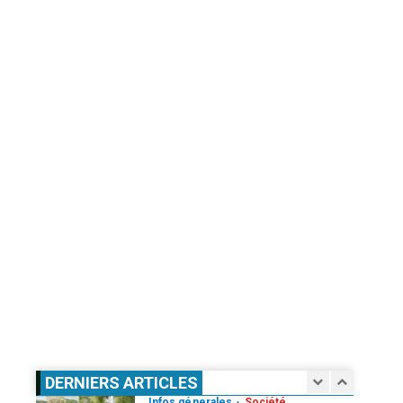
3
3 août 2026
Agenda 2063
ODD
Santé
Au Soudan, des mères marchent
des kilomètres pour sauver
leurs enfants de la malnutrition
4
1 août 2026
Droit humain
Eau et assainissement
Environnement
International
ODD
El Niño : le monde est entré « en
terrain inconnu »
5
1 août 2026
Infos génerales
International
Sécurité
81 ans après Hiroshima, l’ONU
sonne l’alarme : le spectre d’une
guerre nucléaire refait surface
1
DERNIERS ARTICLES
7 août 2026
Infos génerales
Société