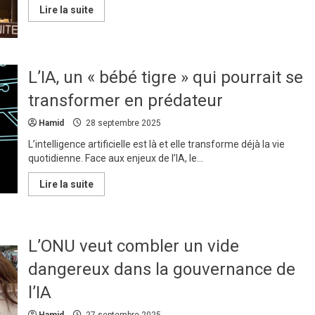
En
Lire la suite
savoir
plus
sur
Gaza
:
l’ONU
L’IA, un « bébé tigre » qui pourrait se
salue
la
transformer en prédateur
libération
de
tous
Hamid
28 septembre 2025
les
otages
L’intelligence artificielle est là et elle transforme déjà la vie
israéliens
encore
quotidienne. Face aux enjeux de l’IA, le...
vivants
En
Lire la suite
savoir
plus
sur
L’IA,
un
L’ONU veut combler un vide
«
bébé
tigre
dangereux dans la gouvernance de
»
qui
l’IA
pourrait
se
transformer
Hamid
27 septembre 2025