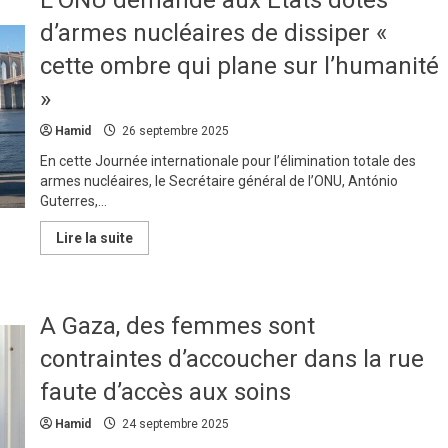
:
l’ONU
d’armes nucléaires de dissiper «
alerte
sur
cette ombre qui plane sur l’humanité
une
explosion
»
de
violences
et
Hamid
26 septembre 2025
d’atteintes
aux
En cette Journée internationale pour l’élimination totale des
droits
humains
armes nucléaires, le Secrétaire général de l’ONU, António
Guterres,...
En
Lire la suite
savoir
plus
sur
L’ONU
demande
A Gaza, des femmes sont
aux
États
dotés
contraintes d’accoucher dans la rue
d’armes
nucléaires
faute d’accès aux soins
de
dissiper
«
Hamid
24 septembre 2025
cette
ombre