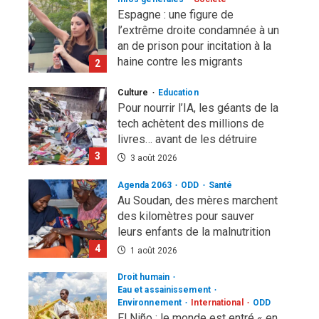
Espagne : une figure de
l’extrême droite condamnée à un
an de prison pour incitation à la
haine contre les migrants
2
Marocains
Culture
Education
4 août 2026
Pour nourrir l’IA, les géants de la
tech achètent des millions de
livres… avant de les détruire
3
3 août 2026
Agenda 2063
ODD
Santé
Au Soudan, des mères marchent
des kilomètres pour sauver
leurs enfants de la malnutrition
4
1 août 2026
Droit humain
Eau et assainissement
Environnement
International
ODD
El Niño : le monde est entré « en