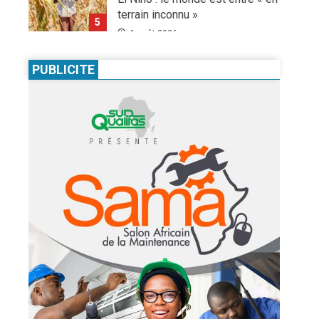
terrain inconnu »
5
1 août 2026
Infos génerales
International
Sécurité
PUBLICITE
81 ans après Hiroshima, l’ONU
sonne l’alarme : le spectre d’une
guerre nucléaire refait surface
1
7 août 2026
Infos génerales
Société
Espagne : une figure de
l’extrême droite condamnée à un
an de prison pour incitation à la
haine contre les migrants
2
Marocains
Culture
Education
4 août 2026
Pour nourrir l’IA, les géants de la
tech achètent des millions de
livres… avant de les détruire
3
3 août 2026