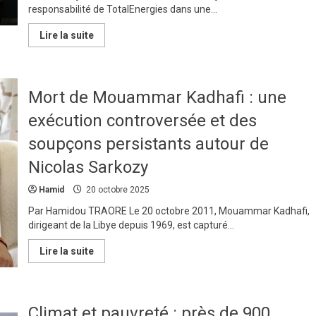
responsabilité de TotalEnergies dans une...
En
Lire la suite
savoir
plus
sur
Victoire
historique
Mort de Mouammar Kadhafi : une
contre
le
greenwashing
exécution controversée et des
:
TotalEnergies
soupçons persistants autour de
condamnée
pour
Nicolas Sarkozy
avoir
trompé
les
Hamid
20 octobre 2025
consommateurs
sur
Par Hamidou TRAORE Le 20 octobre 2011, Mouammar Kadhafi,
la
neutralité
dirigeant de la Libye depuis 1969, est capturé...
carbone
En
Lire la suite
savoir
plus
sur
Mort
de
Climat et pauvreté : près de 900
Mouammar