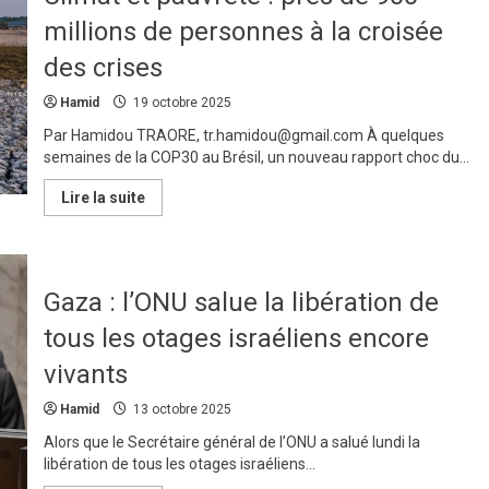
Kadhafi
:
millions de personnes à la croisée
une
exécution
des crises
controversée
et
des
Hamid
19 octobre 2025
soupçons
persistants
Par Hamidou TRAORE, tr.hamidou@gmail.com À quelques
autour
semaines de la COP30 au Brésil, un nouveau rapport choc du...
de
Nicolas
Sarkozy
En
Lire la suite
savoir
plus
sur
Climat
et
pauvreté
Gaza : l’ONU salue la libération de
:
près
tous les otages israéliens encore
de
900
millions
vivants
de
personnes
Hamid
13 octobre 2025
à
la
croisée
Alors que le Secrétaire général de l’ONU a salué lundi la
des
libération de tous les otages israéliens...
crises