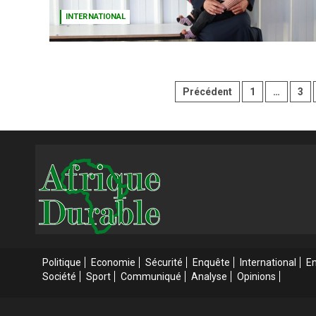
INTERNATIONAL
Pagination
Précédent
1
…
3
des
publications
Politique
Economie
Sécurité
Enquête
International
E
Société
Sport
Communiqué
Analyse
Opinions